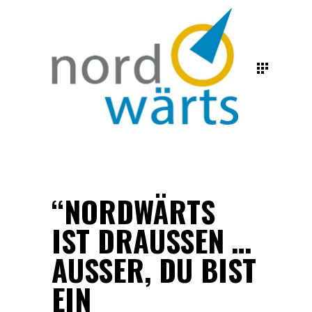
“NORDWÄRTS
IST DRAUSSEN … A
USSER, DU BIST EI
N ST