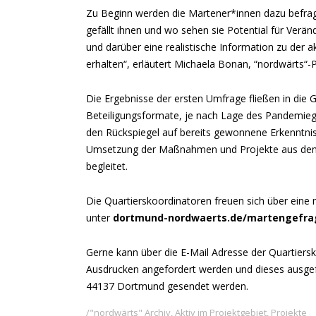
Zu Beginn werden die Martener*innen dazu befragt
gefällt ihnen und wo sehen sie Potential für Verän
und darüber eine realistische Information zu de
erhalten“, erläutert Michaela Bonan, “nordwärts“-Pr
Die Ergebnisse der ersten Umfrage fließen in die 
Beteiligungsformate, je nach Lage des Pandemiegesc
den Rückspiegel auf bereits gewonnene Erkenntnis
Umsetzung der Maßnahmen und Projekte aus den b
begleitet.
Die Quartierskoordinatoren freuen sich über eine
unter
dortmund-nordwaerts.de/martengefra
Gerne kann über die E-Mail Adresse der Quartiers
Ausdrucken angefordert werden und dieses ausgefül
44137 Dortmund gesendet werden.
"nordwärts" Archiv
,
Aktiv im Projektgebiet
,
Projekte