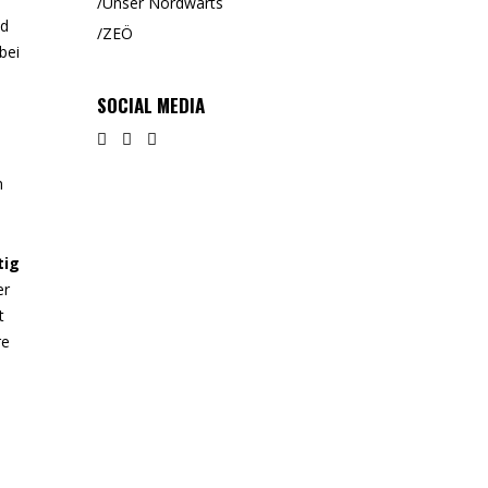
Unser Nordwärts
nd
ZEÖ
bei
SOCIAL MEDIA
n
tig
er
t
re