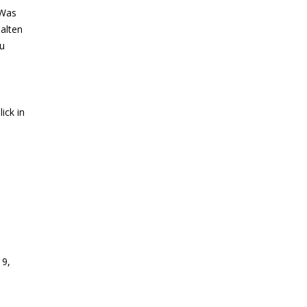
 Was
halten
zu
ick in
19,