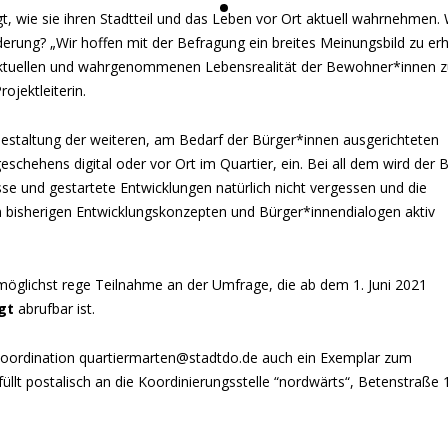
, wie sie ihren Stadtteil und das Leben vor Ort aktuell wahrnehmen.
derung? „Wir hoffen mit der Befragung ein breites Meinungsbild zu er
r aktuellen und wahrgenommenen Lebensrealität der Bewohner*innen 
ojektleiterin.
Gestaltung der weiteren, am Bedarf der Bürger*innen ausgerichteten
hehens digital oder vor Ort im Quartier, ein. Bei all dem wird der Bl
se und gestartete Entwicklungen natürlich nicht vergessen und die
isherigen Entwicklungskonzepten und Bürger*innendialogen aktiv
 möglichst rege Teilnahme an der Umfrage, die ab dem 1. Juni 2021
gt
abrufbar ist.
koordination
quartiermarten@stadtdo.de
auch ein Exemplar zum
lt postalisch an die Koordinierungsstelle “nordwärts“, Betenstraße 