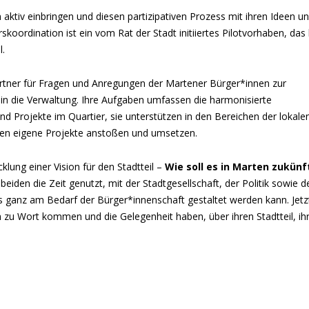
n aktiv einbringen und diesen partizipativen Prozess mit ihren Ideen u
koordination ist ein vom Rat der Stadt initiiertes Pilotvorhaben, das 
l.
artner für Fragen und Anregungen der Martener Bürger*innen zur
t in die Verwaltung. Ihre Aufgaben umfassen die harmonisierte
und Projekte im Quartier, sie unterstützen in den Bereichen der lokale
en eigene Projekte anstoßen und umsetzen.
lung einer Vision für den Stadtteil –
Wie soll es in Marten zukünf
beiden die Zeit genutzt, mit der Stadtgesellschaft, der Politik sowie d
s ganz am Bedarf der Bürger*innenschaft gestaltet werden kann. Jetz
n zu Wort kommen und die Gelegenheit haben, über ihren Stadtteil, ih