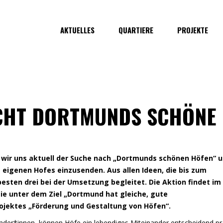
AKTUELLES
QUARTIERE
PROJEKTE
CHT DORTMUNDS SCHÖNE
 wir uns aktuell der Suche nach „Dortmunds schönen Höfen“ 
 eigenen Hofes einzusenden. Aus allen Ideen, die bis zum
besten drei bei der Umsetzung begleitet. Die Aktion findet im
e unter dem Ziel „Dortmund hat gleiche, gute
Projektes „Förderung und Gestaltung von Höfen“.
nder*innen, können Höfe ein lebendiges Miteinander entscheidend pr