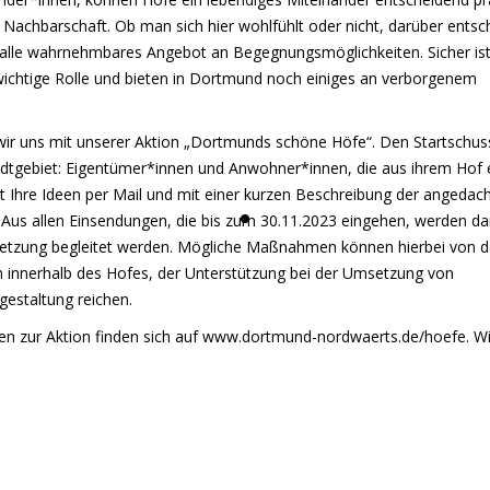
Nachbarschaft. Ob man sich hier wohlfühlt oder nicht, darüber entsc
r alle wahrnehmbares Angebot an Begegnungsmöglichkeiten. Sicher ist
 wichtige Rolle und bieten in Dortmund noch einiges an verborgenem
wir uns mit unserer Aktion „Dortmunds schöne Höfe“. Den Startschus
adtgebiet: Eigentümer*innen und Anwohner*innen, die aus ihrem Hof 
Ihre Ideen per Mail und mit einer kurzen Beschreibung der angedac
s allen Einsendungen, die bis zum 30.11.2023 eingehen, werden d
msetzung begleitet werden. Mögliche Maßnahmen können hierbei von d
n innerhalb des Hofes, der Unterstützung bei der Umsetzung von
gestaltung reichen.
n zur Aktion finden sich auf
www.dortmund-nordwaerts.de/hoefe
. W