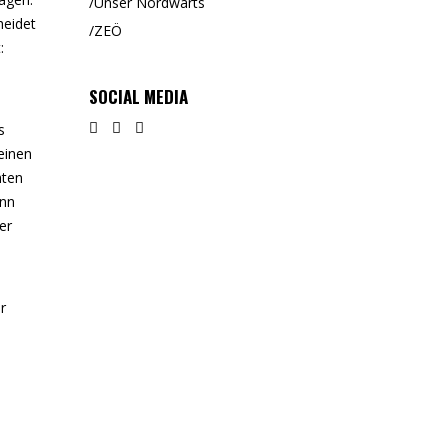
Unser Nordwärts
heidet
ZEÖ
:
SOCIAL MEDIA
s
einen
hten
ann
er
ir