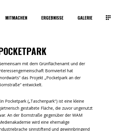
MITMACHEN
ERGEBNISSE
GALERIE
POCKETPARK
Gemeinsam mit dem Grünflächenamt und der
Interessengemeinschaft Bornviertel hat
“nordwärts“ das Projekt „Pocketpark an der
Bornstraße“ entwickelt.
Ein Pocketpark („Taschenpark“) ist eine kleine
gärtnerisch gestaltete Fläche, die zuvor ungenutzt
war. An der Bornstraße gegenüber der WAM
Medienakademie wird eine ehemalige
Industriebrache sinnstiftend und gewinnbringend