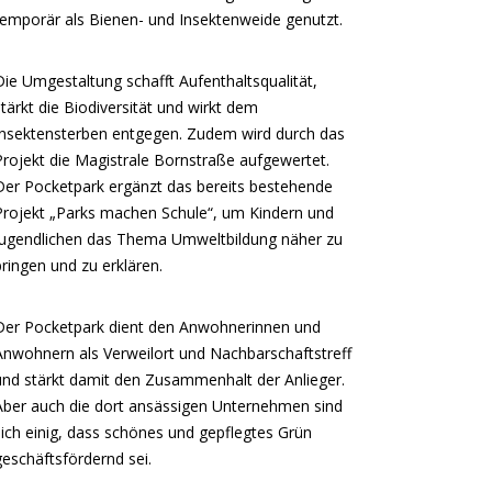
temporär als Bienen- und Insektenweide genutzt.
Die Umgestaltung schafft Aufenthaltsqualität,
stärkt die Biodiversität und wirkt dem
Insektensterben entgegen. Zudem wird durch das
Projekt die Magistrale Bornstraße aufgewertet.
Der Pocketpark ergänzt das bereits bestehende
Projekt „Parks machen Schule“, um Kindern und
Jugendlichen das Thema Umweltbildung näher zu
bringen und zu erklären.
Der Pocketpark dient den Anwohnerinnen und
Anwohnern als Verweilort und Nachbarschaftstreff
und stärkt damit den Zusammenhalt der Anlieger.
Aber auch die dort ansässigen Unternehmen sind
sich einig, dass schönes und gepflegtes Grün
geschäftsfördernd sei.